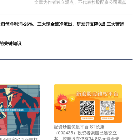
文章为作者独立观点，不代表炒股配资公司观点
归母净利润-26%、三大现金流净流出、研发开支降3成 三大营运
的关键知识
配资炒股优质平台 ST长康
（002435）投资者索赔已递交立
案，控股股东仍有34.8亿元资金未
平台哪家好？正规杠