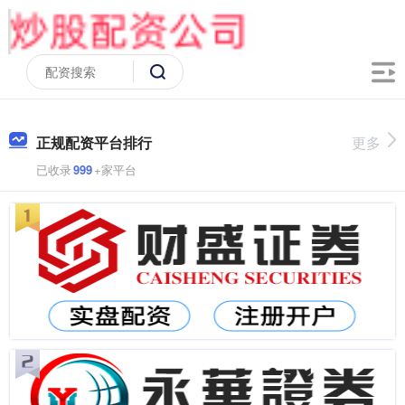
正规配资平台排行
更多
已收录
999
+家平台