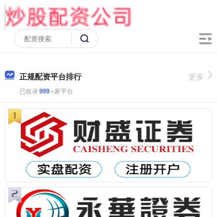
正规配资平台排行
更多
已收录
999
+家平台