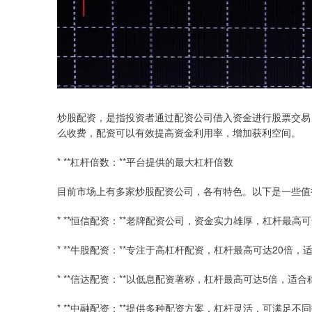
炒股配资，是指投资者通过配资公司借入资金进行股票交易
么收费，配资可以有效提高资金利用率，增加获利空间。
* **杠杆倍数：**平台提供的最大杠杆倍数
目前市场上有多家炒股配资公司，各有特色。以下是一些值
* **恒信配资：**老牌配资公司，资金实力雄厚，杠杆最高可
* **牛股配资：**专注于高杠杆配资，杠杆最高可达20倍
* **信达配资：**以低息配资著称，杠杆最高可达5倍，适
* **中融配资：**提供多种配资方案，杠杆灵活，可满足不