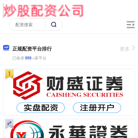
正规配资平台排行
更多
已收录
999
+家平台