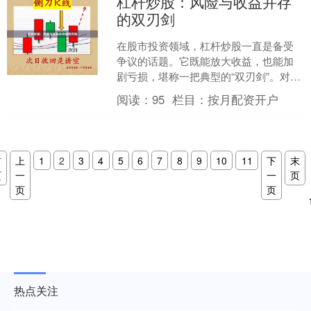
杠杆炒股：风险与收益并存
的双刃剑
在股市投资领域，杠杆炒股一直是备受
争议的话题。它既能放大收益，也能加
剧亏损，堪称一把典型的“双刃剑”。对于
投资者而言，理解杠杆炒股的运作机
阅读：
95
栏目：
按月配资开户
制、潜在风险与收益特征....
首
上
1
2
3
4
5
6
7
8
9
10
11
下
末
页
一
一
页
页
页
热点关注