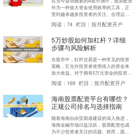
在当今波动频繁的A股市场中，股票配资
作为一种放大资金使用效率的工具，正
受到越来越多投资者的关注。合理运用
配资杠杆，可以在控制风险的前提下，
阅读：
74
栏目：
按月配资开户
显著提升资金回报率。本....
5万炒股如何加杠杆？详细
步骤与风险解析
在股市中，杠杆交易是一种常见的投资
策略，它允许投资者使用借入的资金来
放大收益。对于拥有5万元资金的投资者
来说正规股票杠杆，合理使用杠杆可能
阅读：
169
栏目：
按月配资开户
带来更高的回报，但也伴....
海南股票配资平台有哪些？
正规公司排名与选择指南
随着海南自由贸易港建设的深入推进，
海南金融市场日益活跃，股票配资也成
为不少投资者关注的话题。然而，面对