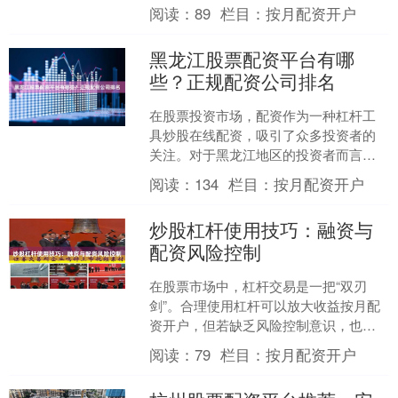
炒股配资作为一种低成本杠杆工具，近
阅读：
89
栏目：
按月配资开户
年来逐渐受到关注。本文将....
黑龙江股票配资平台有哪
些？正规配资公司排名
在股票投资市场，配资作为一种杠杆工
具炒股在线配资，吸引了众多投资者的
关注。对于黑龙江地区的投资者而言，
了解本地有哪些股票配资平台以及如何
阅读：
134
栏目：
按月配资开户
辨别正规公司至关重要。本....
炒股杠杆使用技巧：融资与
配资风险控制
在股票市场中，杠杆交易是一把“双刃
剑”。合理使用杠杆可以放大收益按月配
资开户，但若缺乏风险控制意识，也可
能导致本金大幅缩水。本文将围绕**炒股
阅读：
79
栏目：
按月配资开户
杠杆使用技巧**，....