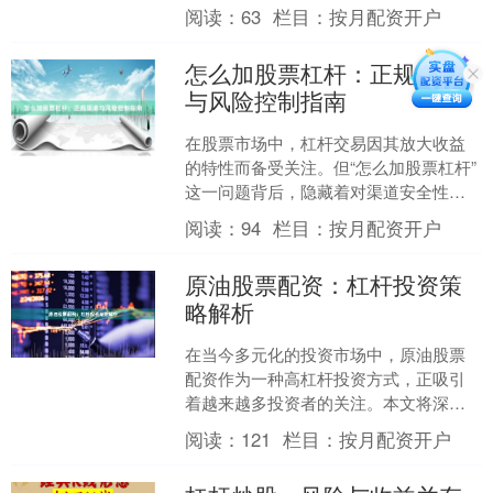
市场上众多的配资平台实盘杠杆配资，
阅读：
63
栏目：
按月配资开户
如何选择正规、安全的公司....
怎么加股票杠杆：正规渠道
与风险控制指南
在股票市场中，杠杆交易因其放大收益
的特性而备受关注。但“怎么加股票杠杆”
这一问题背后，隐藏着对渠道安全性和
风险控制能力的双重考验。本文将从正
阅读：
94
栏目：
按月配资开户
规渠道识别、操作流程....
原油股票配资：杠杆投资策
略解析
在当今多元化的投资市场中，原油股票
配资作为一种高杠杆投资方式，正吸引
着越来越多投资者的关注。本文将深入
解析原油股票配资的核心策略，帮助投
阅读：
121
栏目：
按月配资开户
资者在风险可控的前提下正....