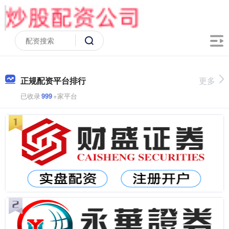
正规配资平台排行
更多
已收录
999
+家平台