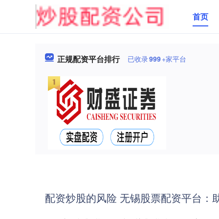
首页
正规配资平台排行
已收录
999
+家平台
配资炒股的风险 无锡股票配资平台：