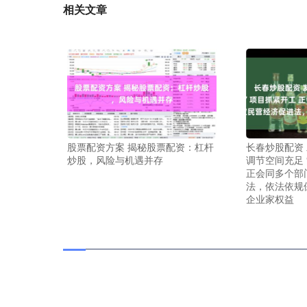
相关文章
股票配资方案 揭秘股票配资：杠杆
长春炒股配资
炒股，风险与机遇并存
调节空间充足 
正会同多个部
法，依法依规
企业家权益