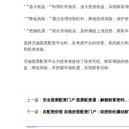
* **放大收益：**利用杠杆效应，放大投资收益，实现财富
* **降低风险：**通过合理控制杠杆，降低投资风险，保护
* **把握机遇：**抓住市场机会，及时捕捉上涨趋势，获取
选择无锡股票配资平台时，应考虑平台的信誉、风控能力和
和投资体验。
无锡股票配资平台为投资者提供了投资无忧、财富增值的绝
益，降低风险，并把握市场机遇，实现财务目标。
上一篇：
安全股票配资门户 股票配资通：解锁财富密码
下一篇：
在配资炒股 在线炒股配资门户：助您轻松撬动财