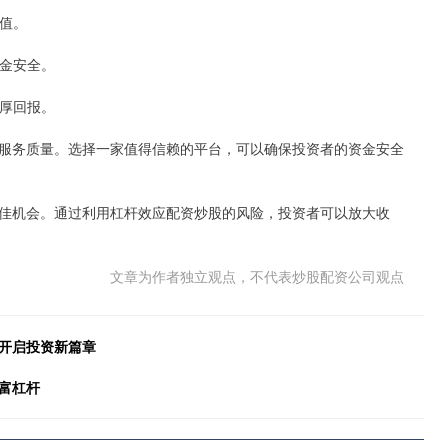
增值。
资金安全。
丰厚回报。
服务质量。选择一家值得信赖的平台，可以确保投资者的资金安全
佳机会。通过利用杠杆效应配资炒股的风险，投资者可以放大收
文章为作者独立观点，不代表炒股配资公司观点
，开启投资新篇章
富杠杆