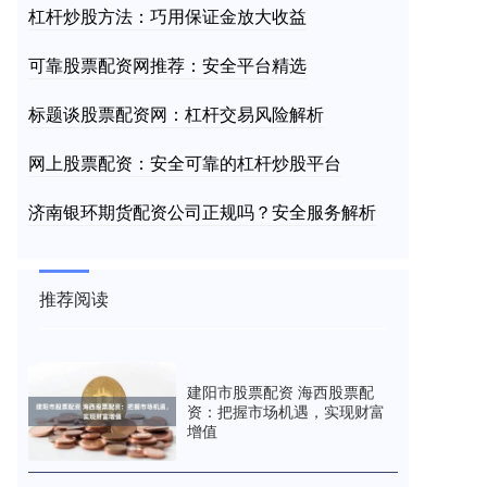
杠杆炒股方法：巧用保证金放大收益
可靠股票配资网推荐：安全平台精选
标题谈股票配资网：杠杆交易风险解析
网上股票配资：安全可靠的杠杆炒股平台
济南银环期货配资公司正规吗？安全服务解析
推荐阅读
建阳市股票配资 海西股票配
资：把握市场机遇，实现财富
增值