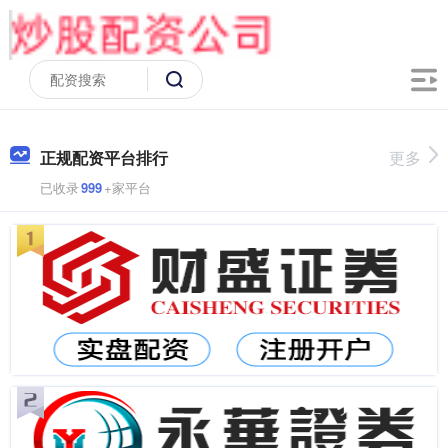
正规配资平台排行
更多
已收录
999
+家平台