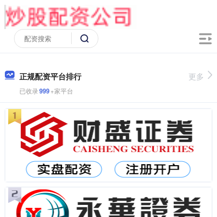
正规配资平台排行
更多
已收录
999
+家平台