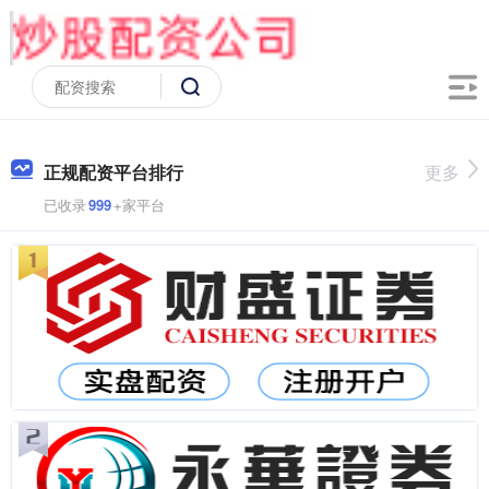
正规配资平台排行
更多
已收录
999
+家平台