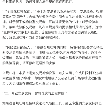
全标准的帆具，确保其在合法合规的航道内航行。
* **个性化杠杆配置：** 基于对交易者风险承受能力、交易经验、投资
策略的审慎评估，合规的配资服务提供商会提供差异化的杠杆比例选
择。对于新手或稳健型交易者，可能建议更低的杠杆；对于经验丰
富、策略成熟的交易者，则在合规范围内提供相对灵活的选择。这种
“量体裁衣”式的杠杆配置，旨在使杠杆工具与交易者自身情况相匹
配，避免因杠杆不当而导致的翻船风险。
* **风险教育的融入：** 提供合规杠杆的同时，负责任的服务方会持续
向交易者灌输风险意识，明确揭示杠杆交易“双刃剑”的特性。通过协
议明确、风险提示、定期沟通等方式，确保交易者充分理解杠杆背后
的风险逻辑，从而做出更理性的决策。
合规杠杆，本质上是为交易冲动设置一道安全阀，它或许限制了短期
内收益暴增的“神话”，却极大地增强了交易者抵御市场极端波动的能
力，为长期生存和稳定盈利奠定了基石。
**二、专业交易支持：智慧导航与全程护航**
如果说合规杠杆是控制航速与风险的工具，那么专业的交易支持则是