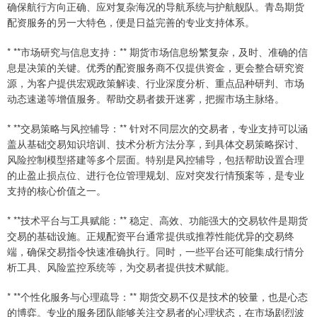
确保航行方向正确、应对复杂海况的导航系统与护航舰队。青岛期货
配资服务的另一大特色，便是日益完善的专业支持体系。
* **市场研究与信息支持：** 期货市场信息纷繁复杂，及时、准确的信
息是决策的关键。优秀的配资服务商不仅提供资金，更会整合研究资
源，为客户提供宏观政策解读、行业深度分析、重点品种研判、市场
动态速递等增值服务。帮助交易者拨开迷雾，把握市场主脉络。
* **交易策略与风控辅导：** 针对不同层次的交易者，专业支持可以涵
盖从基础交易知识培训、技术分析方法分享，到具体交易策略探讨、
风险控制模型搭建等多个层面。特别是风控辅导，包括帮助设置合理
的止盈止损点位、进行仓位管理规划、应对突发行情预案等，是专业
支持的核心价值之一。
* **技术平台与工具赋能：** 稳定、高效、功能强大的交易软件是期货
交易的基础设施。正规配资平台通常提供或推荐性能优异的交易终
端，确保交易指令快速准确执行。同时，一些平台还可能集成行情分
析工具、风险监控系统等，为交易者提供技术赋能。
* **个性化服务与心理疏导：** 期货交易不仅是技术的较量，也是心态
的博弈。专业的服务团队能够关注交易者的心理状态，在市场剧烈波