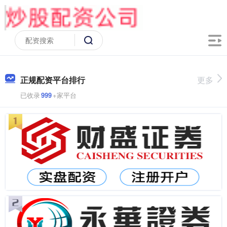
正规配资平台排行
更多
已收录
999
+家平台