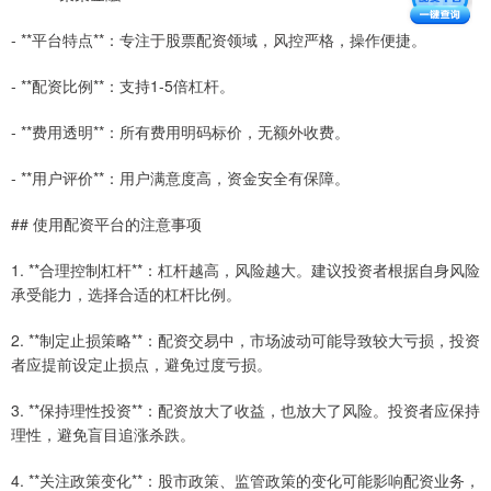
- **平台特点**：专注于股票配资领域，风控严格，操作便捷。
- **配资比例**：支持1-5倍杠杆。
- **费用透明**：所有费用明码标价，无额外收费。
- **用户评价**：用户满意度高，资金安全有保障。
## 使用配资平台的注意事项
1. **合理控制杠杆**：杠杆越高，风险越大。建议投资者根据自身风险
承受能力，选择合适的杠杆比例。
2. **制定止损策略**：配资交易中，市场波动可能导致较大亏损，投资
者应提前设定止损点，避免过度亏损。
3. **保持理性投资**：配资放大了收益，也放大了风险。投资者应保持
理性，避免盲目追涨杀跌。
4. **关注政策变化**：股市政策、监管政策的变化可能影响配资业务，