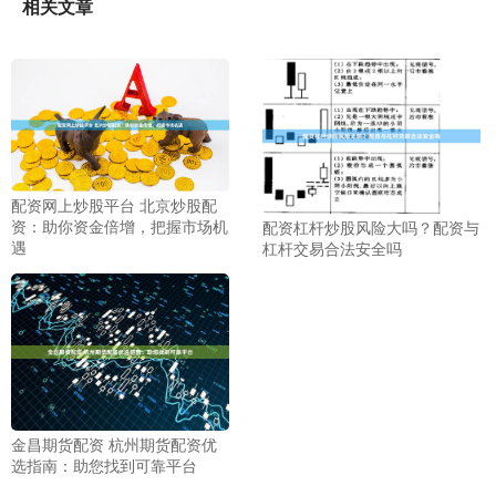
相关文章
配资网上炒股平台 北京炒股配
资：助你资金倍增，把握市场机
配资杠杆炒股风险大吗？配资与
遇
杠杆交易合法安全吗
金昌期货配资 杭州期货配资优
选指南：助您找到可靠平台