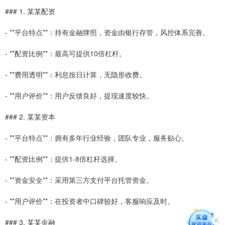
### 1. 某某配资
- **平台特点**：持有金融牌照，资金由银行存管，风控体系完善。
- **配资比例**：最高可提供10倍杠杆。
- **费用透明**：利息按日计算，无隐形收费。
- **用户评价**：用户反馈良好，提现速度较快。
### 2. 某某资本
- **平台特点**：拥有多年行业经验，团队专业，服务贴心。
- **配资比例**：提供1-8倍杠杆选择。
- **资金安全**：采用第三方支付平台托管资金。
- **用户评价**：在投资者中口碑较好，客服响应及时。
### 3. 某某金融