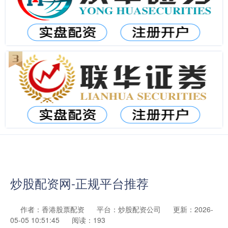
炒股配资网-正规平台推荐
作者：香港股票配资
平台：炒股配资公司
更新：2026-
05-05 10:51:45
阅读：193