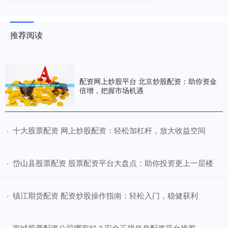
推荐阅读
配资网上炒股平台 北京炒股配资：助你资金
倍增，把握市场机遇
​十大股票配资 网上炒股配资：轻松加杠杆，放大收益空间
·
​岱山县股票配资 股票配资平台大盘点：助你投资更上一层楼
·
​镇江期货配资 配资炒股操作指南：轻松入门，稳健获利
·
​宣城股票配资公司哪家好？安全正规低息配资平台推荐