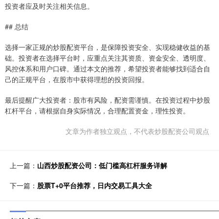
投资者应及时关注相关信息。
## 总结
选择一家正规的炒股配资平台，是保障投资安全、实现稳健收益的基
础。投资者在选择平台时，应重点关注其资质、资金安全、透明度、
风控体系和用户口碑。通过本文的推荐，希望投资者能够找到适合自
己的正规平台，在股市中获得理想的投资回报。
最后提醒广大投资者：股市有风险，配资需谨慎。在投资过程中炒股
杠杆平台，请根据自身实际情况，合理配置资金，理性投资。
文章为作者独立观点，不代表炒股配资公司观点
上一篇：
山西炒股配资公司：低门槛高杠杆服务详解
下一篇：
股票T+0平台推荐，日内交易工具大全