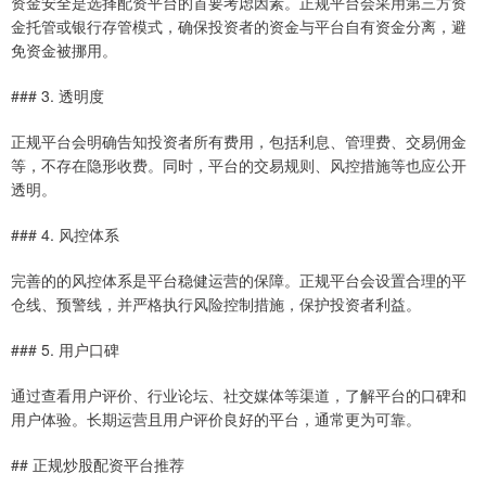
资金安全是选择配资平台的首要考虑因素。正规平台会采用第三方资
金托管或银行存管模式，确保投资者的资金与平台自有资金分离，避
免资金被挪用。
### 3. 透明度
正规平台会明确告知投资者所有费用，包括利息、管理费、交易佣金
等，不存在隐形收费。同时，平台的交易规则、风控措施等也应公开
透明。
### 4. 风控体系
完善的的风控体系是平台稳健运营的保障。正规平台会设置合理的平
仓线、预警线，并严格执行风险控制措施，保护投资者利益。
### 5. 用户口碑
通过查看用户评价、行业论坛、社交媒体等渠道，了解平台的口碑和
用户体验。长期运营且用户评价良好的平台，通常更为可靠。
## 正规炒股配资平台推荐