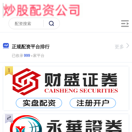
正规配资平台排行
更多
已收录
999
+家平台