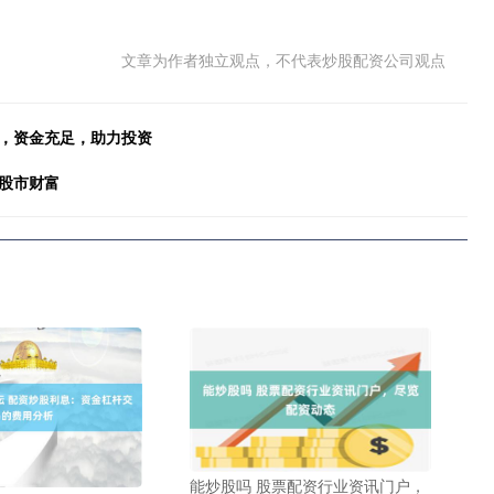
文章为作者独立观点，不代表炒股配资公司观点
靠，资金充足，助力投资
股市财富
能炒股吗 股票配资行业资讯门户，