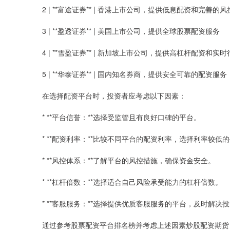
2 | **富途证券** | 香港上市公司，提供低息配资和完善的
3 | **盈透证券** | 美国上市公司，提供全球股票配资服务
4 | **雪盈证券** | 新加坡上市公司，提供高杠杆配资和实时
5 | **华泰证券** | 国内知名券商，提供安全可靠的配资服务
在选择配资平台时，投资者应考虑以下因素：
* **平台信誉：**选择受监管且有良好口碑的平台。
* **配资利率：**比较不同平台的配资利率，选择利率较低
* **风控体系：**了解平台的风控措施，确保资金安全。
* **杠杆倍数：**选择适合自己风险承受能力的杠杆倍数。
* **客服服务：**选择提供优质客服服务的平台，及时解决
通过参考股票配资平台排名榜并考虑上述因素炒股配资期货