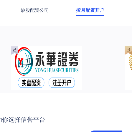
炒股配资公司
按月配资开户
助你选择信誉平台