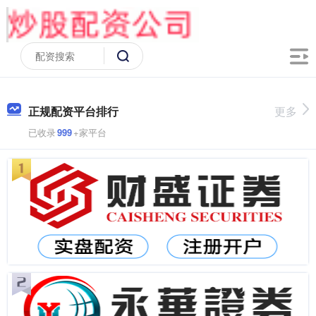
正规配资平台排行
更多
已收录
999
+家平台