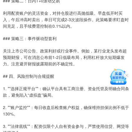
### 策略二：日内T+0滚动交易
利用配资账户的灵活资金，对持仓股进行高抛低吸。早盘低开时买
入，午后冲高时卖出，单日可完成2-3次波段操作。此策略要求盯盘时
间充足，且手续费需控制在0.1%以内。
### 策略三：事件驱动型套利
关注上市公司公告、政策利好或行业事件。例如，某行业龙头发布超
预期财报，可在消息公布前1-2日低吸布局，利用杠杆放大短期爆发
力。注意避开财报披露期前的不确定性。
## 四、风险控制与合规提醒
1. **选择正规平台**：确认平台具有工商注册、资金托管及明确合同条
款，避免陷入“虚拟盘”骗局。
2. **账户监控**：每日收盘后检查账户权益，确保维持担保比例不低于
130%。
3. **法律底线**：配资仅限个人自有资金参与，严禁使用信贷、网贷等