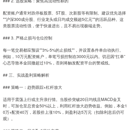
### 2. 选股策略：聚焦高流动性标的
配资账户通常对跌停板股票、ST股、次新股等有限制。建议优先选择
**沪深300成分股、行业龙头或日均成交额超5亿元**的活跃品种。这
类股票流动性强，便于快速进出，且不易出现极端走势。
### 3. 严格止损与仓位控制
每一笔交易都应预设**3%-5%的止损线**，并设置条件单自动执行。
例如，10万元配资账户，单笔亏损控制在3000元以内。切忌因“扛单”
心态导致本金回撤超过10%，否则将触发配资平台的警戒线。
## 三、实战盈利策略解析
### 策略一：趋势跟踪+杠杆放大
适用于震荡上行或主升浪行情。当股价突破20日均线且MACD金叉
时，可加仓至总资金50%以上，利用杠杆放大趋势收益。例如，本金1
0万+配资40万，若股价上涨10%，则盈利达5万元（扣除利息后仍可
观）。