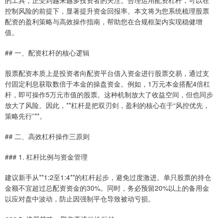
的工具，正受到越来越多投资者的关注。合理运用配资杠杆，可以在
控制风险的前提下，显著提升资金回报率。本文将为您系统梳理股票
配资的盈利策略与高效操作指南，帮助您在合规框架内实现稳健增
值。
## 一、配资杠杆的核心逻辑
股票配资本质上是投资者向配资平台借入资金进行股票交易，通过支
付固定利息获取数倍于本金的操盘资金。例如，1万元本金搭配4倍杠
杆，即可操作5万元市值的股票。这种机制放大了收益空间，但也同步
放大了风险。因此，**杠杆是把双刃剑，盈利的核心在于“风控优先，
策略先行”**。
## 二、高效杠杆操作三原则
### 1. 杠杆比例与资金管理
建议新手从**1:2至1:4**的杠杆起步，避免过度激进。单只股票的持仓
金额不宜超过总配资资金的30%。同时，务必预留20%以上的备用金
以应对盘中波动，防止因强制平仓导致被动亏损。