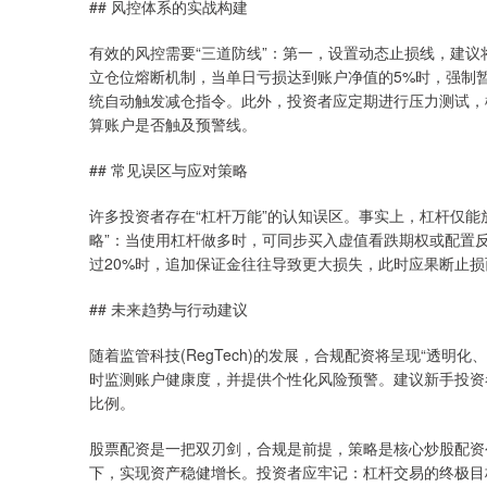
## 风控体系的实战构建
有效的风控需要“三道防线”：第一，设置动态止损线，建议
立仓位熔断机制，当单日亏损达到账户净值的5%时，强制
统自动触发减仓指令。此外，投资者应定期进行压力测试，
算账户是否触及预警线。
## 常见误区与应对策略
许多投资者存在“杠杆万能”的认知误区。事实上，杠杆仅能
略”：当使用杠杆做多时，可同步买入虚值看跌期权或配置反
过20%时，追加保证金往往导致更大损失，此时应果断止
## 未来趋势与行动建议
随着监管科技(RegTech)的发展，合规配资将呈现“透明
时监测账户健康度，并提供个性化风险预警。建议新手投资
比例。
股票配资是一把双刃剑，合规是前提，策略是核心炒股配资
下，实现资产稳健增长。投资者应牢记：杠杆交易的终极目