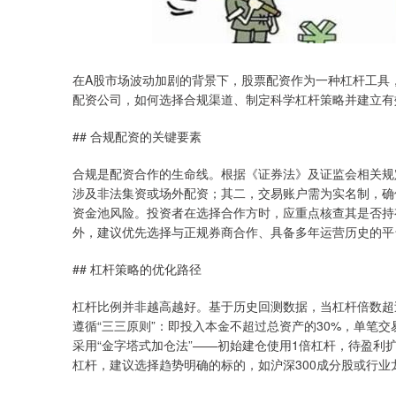
在A股市场波动加剧的背景下，股票配资作为一种杠杆工具
配资公司，如何选择合规渠道、制定科学杠杆策略并建立有
## 合规配资的关键要素
合规是配资合作的生命线。根据《证券法》及证监会相关规
涉及非法集资或场外配资；其二，交易账户需为实名制，确
资金池风险。投资者在选择合作方时，应重点核查其是否持
外，建议优先选择与正规券商合作、具备多年运营历史的平
## 杠杆策略的优化路径
杠杆比例并非越高越好。基于历史回测数据，当杠杆倍数超
遵循“三三原则”：即投入本金不超过总资产的30%，单笔
采用“金字塔式加仓法”——初始建仓使用1倍杠杆，待盈利
杠杆，建议选择趋势明确的标的，如沪深300成分股或行业