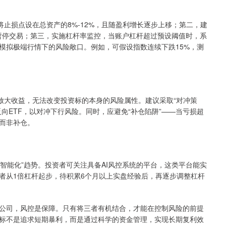
将止损点设在总资产的8%-12%，且随盈利增长逐步上移；第二，建
暂停交易；第三，实施杠杆率监控，当账户杠杆超过预设阈值时，系
模拟极端行情下的风险敞口。例如，可假设指数连续下跌15%，测
放大收益，无法改变投资标的本身的风险属性。建议采取“对冲策
向ETF，以对冲下行风险。同时，应避免“补仓陷阱”——当亏损超
损而非补仓。
化、智能化”趋势。投资者可关注具备AI风控系统的平台，这类平台能实
者从1倍杠杆起步，待积累6个月以上实盘经验后，再逐步调整杠杆
公司，风控是保障。只有将三者有机结合，才能在控制风险的前提
标不是追求短期暴利，而是通过科学的资金管理，实现长期复利效