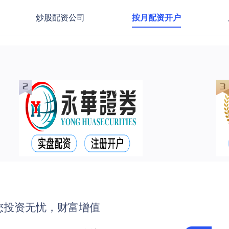
炒股配资公司
按月配资开户
您投资无忧，财富增值