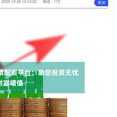
025-12-26 10:13:22
阅读：173
配资