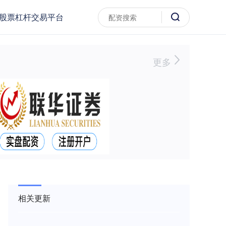
股票杠杆交易平台
更多
相关更新