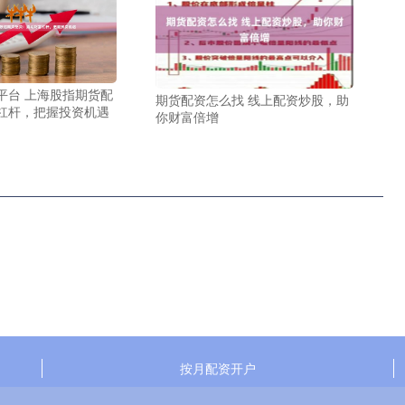
平台 上海股指期货配
期货配资怎么找 线上配资炒股，助
杠杆，把握投资机遇
你财富倍增
按月配资开户