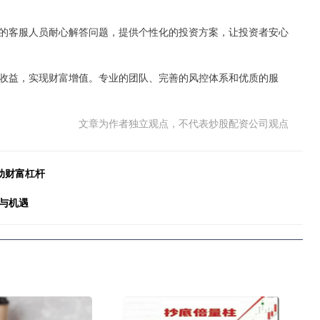
的客服人员耐心解答问题，提供个性化的投资方案，让投资者安心
收益，实现财富增值。专业的团队、完善的风控体系和优质的服
文章为作者独立观点，不代表炒股配资公司观点
动财富杠杆
与机遇