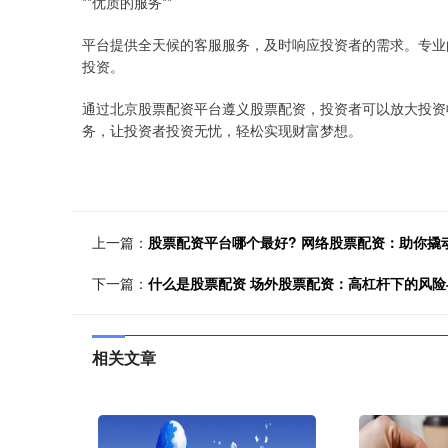
**优质的服务**
平台提供全天候的客服服务，及时响应投资者的需求。专业
投资。
通过北京股票配资平台遵义股票配资，投资者可以放大投资
务，让投资者投资无忧，轻松实现财富梦想。
上一篇：
股票配资平台哪个最好? 网络股票配资：助你撬
下一篇：
什么是股票配资 场外股票配资：高杠杆下的风险
相关文章