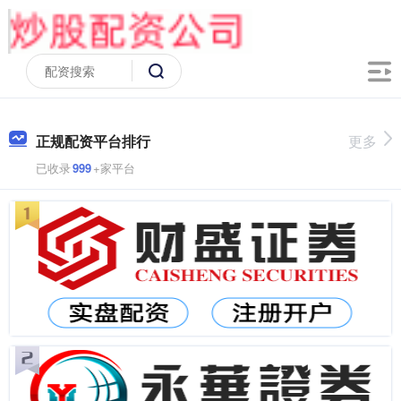
正规配资平台排行
更多
已收录
999
+家平台