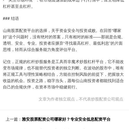
杠杆甚至去杠杆。
### 结语
山南股票配资平台的选择，关乎资金安全与投资成败。在回答“哪家
好”这个问题时，没有绝对的答案，只有相对的标准——那就是合规、
透明、安全、专业。投资者应摒弃“寻找最高杠杆、最低利息”的片面
思维，转而从综合服务能力角度评估平台。
记住，正规的杠杆炒股服务是工具而非魔术炒股杠杆平台，它不能改
变市场规律，也不能替代投资者的独立判断。在波动的股市中，唯有
将正规工具与理性策略相结合，方能在控制风险的前提下，把握放大
收益的机会。投资之路，稳字当头，愿每位山南投资者都能找到适合
自己的合规伙伴，在资本市场中稳健前行。
文章为作者独立观点，不代表炒股配资公司观点
上一篇：
雅安股票配资公司哪家好？专业安全低息配资平台