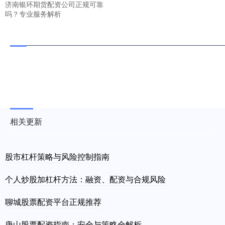
济南银环期货配资公司正规可靠
吗？专业服务解析
相关更新
股市杠杆策略与风险控制指南
个人炒股加杠杆方法：融资、配资与合规风险
聊城股票配资平台正规推荐
唐山股票配资指南：安全与策略全解析