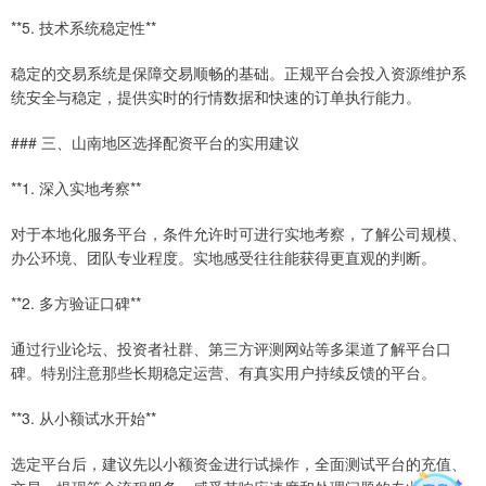
**5. 技术系统稳定性**
稳定的交易系统是保障交易顺畅的基础。正规平台会投入资源维护系
统安全与稳定，提供实时的行情数据和快速的订单执行能力。
### 三、山南地区选择配资平台的实用建议
**1. 深入实地考察**
对于本地化服务平台，条件允许时可进行实地考察，了解公司规模、
办公环境、团队专业程度。实地感受往往能获得更直观的判断。
**2. 多方验证口碑**
通过行业论坛、投资者社群、第三方评测网站等多渠道了解平台口
碑。特别注意那些长期稳定运营、有真实用户持续反馈的平台。
**3. 从小额试水开始**
选定平台后，建议先以小额资金进行试操作，全面测试平台的充值、