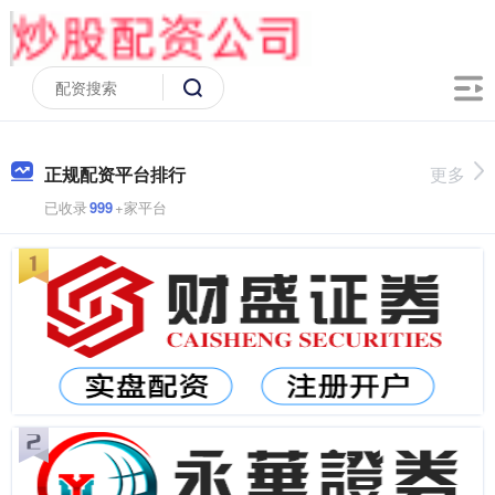
正规配资平台排行
更多
已收录
999
+家平台