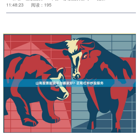
11:48:23
阅读：195