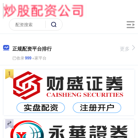
正规配资平台排行
更多
已收录
999
+家平台