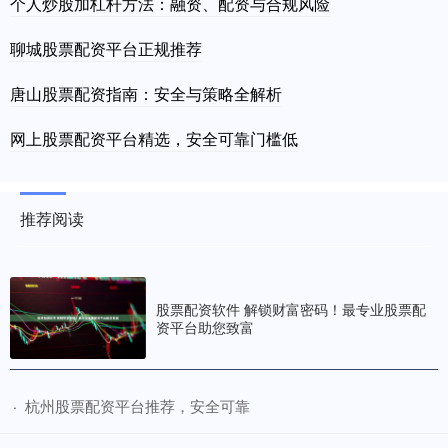
个人炒股加杠杆方法：融资、配资与合规风险
聊城股票配资平台正规推荐
唐山股票配资指南：安全与策略全解析
网上股票配资平台精选，安全可靠门槛低
推荐阅读
股票配资软件 解锁财富密码！最专业股票配
资平台助您致富
​杭州股票配资平台推荐，安全可靠
·