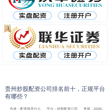
贵州炒股配资公司排名前十，正规平台
有哪些？
作者：配资股是什么
平台：炒股配资公司
更新：2026-