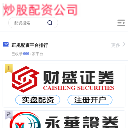
正规配资平台排行
更多
已收录
999
+家平台