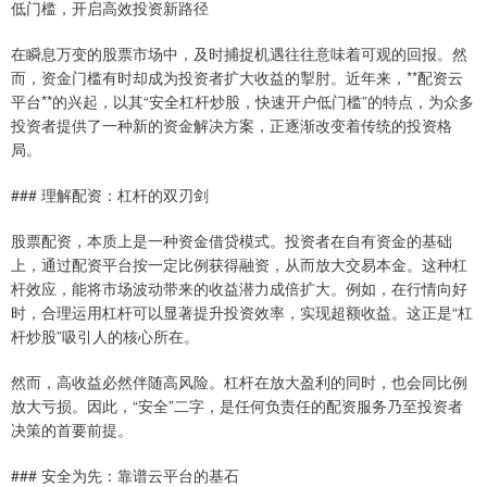
低门槛，开启高效投资新路径
在瞬息万变的股票市场中，及时捕捉机遇往往意味着可观的回报。然
而，资金门槛有时却成为投资者扩大收益的掣肘。近年来，**配资云
平台**的兴起，以其“安全杠杆炒股，快速开户低门槛”的特点，为众多
投资者提供了一种新的资金解决方案，正逐渐改变着传统的投资格
局。
### 理解配资：杠杆的双刃剑
股票配资，本质上是一种资金借贷模式。投资者在自有资金的基础
上，通过配资平台按一定比例获得融资，从而放大交易本金。这种杠
杆效应，能将市场波动带来的收益潜力成倍扩大。例如，在行情向好
时，合理运用杠杆可以显著提升投资效率，实现超额收益。这正是“杠
杆炒股”吸引人的核心所在。
然而，高收益必然伴随高风险。杠杆在放大盈利的同时，也会同比例
放大亏损。因此，“安全”二字，是任何负责任的配资服务乃至投资者
决策的首要前提。
### 安全为先：靠谱云平台的基石