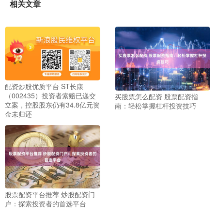
相关文章
配资炒股优质平台 ST长康
（002435）投资者索赔已递交
买股票怎么配资 股票配资指
立案，控股股东仍有34.8亿元资
南：轻松掌握杠杆投资技巧
金未归还
股票配资平台推荐 炒股配资门
户：探索投资者的首选平台