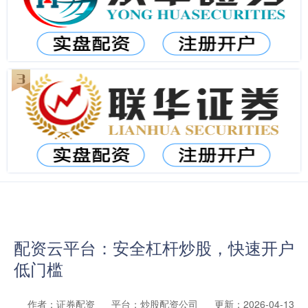
配资云平台：安全杠杆炒股，快速开户
低门槛
作者：证券配资
平台：炒股配资公司
更新：2026-04-13