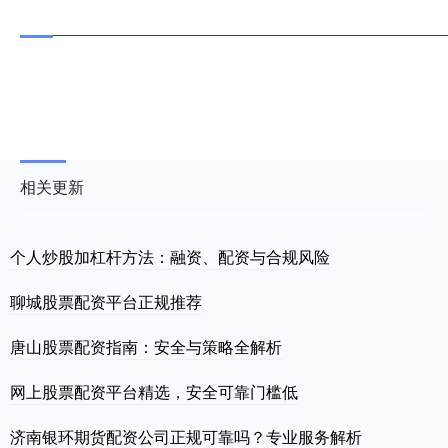
相关更新
个人炒股加杠杆方法：融资、配资与合规风险
聊城股票配资平台正规推荐
唐山股票配资指南：安全与策略全解析
网上股票配资平台精选，安全可靠门槛低
济南银环期货配资公司正规可靠吗？专业服务解析