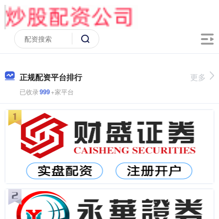
正规配资平台排行
更多
已收录
999
+家平台