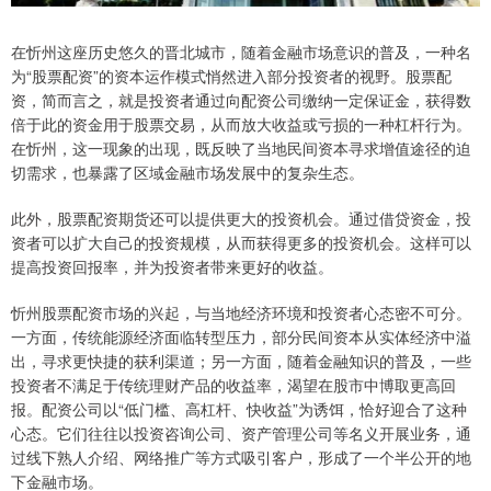
在忻州这座历史悠久的晋北城市，随着金融市场意识的普及，一种名
为“股票配资”的资本运作模式悄然进入部分投资者的视野。股票配
资，简而言之，就是投资者通过向配资公司缴纳一定保证金，获得数
倍于此的资金用于股票交易，从而放大收益或亏损的一种杠杆行为。
在忻州，这一现象的出现，既反映了当地民间资本寻求增值途径的迫
切需求，也暴露了区域金融市场发展中的复杂生态。
此外，股票配资期货还可以提供更大的投资机会。通过借贷资金，投
资者可以扩大自己的投资规模，从而获得更多的投资机会。这样可以
提高投资回报率，并为投资者带来更好的收益。
忻州股票配资市场的兴起，与当地经济环境和投资者心态密不可分。
一方面，传统能源经济面临转型压力，部分民间资本从实体经济中溢
出，寻求更快捷的获利渠道；另一方面，随着金融知识的普及，一些
投资者不满足于传统理财产品的收益率，渴望在股市中博取更高回
报。配资公司以“低门槛、高杠杆、快收益”为诱饵，恰好迎合了这种
心态。它们往往以投资咨询公司、资产管理公司等名义开展业务，通
过线下熟人介绍、网络推广等方式吸引客户，形成了一个半公开的地
下金融市场。