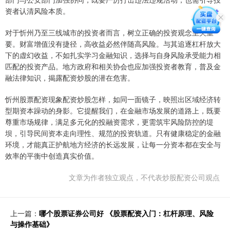
资者认清风险本质。
对于忻州乃至三线城市的投资者而言，树立正确的投资观念至关重
要。财富增值没有捷径，高收益必然伴随高风险。与其追逐杠杆放大
下的虚幻收益，不如扎实学习金融知识，选择与自身风险承受能力相
匹配的投资产品。地方政府和相关协会也应加强投资者教育，普及金
融法律知识，揭露配资炒股的潜在危害。
忻州股票配资现象配资炒股怎样，如同一面镜子，映照出区域经济转
型期资本躁动的身影。它提醒我们，在金融市场发展的道路上，既要
尊重市场规律，满足多元化的投融资需求，更需筑牢风险防控的堤
坝，引导民间资本走向理性、规范的投资轨道。只有健康稳定的金融
环境，才能真正护航地方经济的长远发展，让每一分资本都在安全与
效率的平衡中创造真实价值。
文章为作者独立观点，不代表炒股配资公司观点
上一篇：
哪个股票证券公司好 《股票配资入门：杠杆原理、风险
与操作基础》