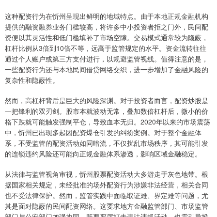
这种配资行为在忻州呈现出鲜明的地域特点。由于本地正规金融机构
提供的融资融券业务门槛较高，将许多中小投资者拒之门外，民间配
资便以其灵活性和低门槛填补了市场空隙。交易模式通常较为隐蔽，
杠杆比例从3倍到10倍不等，远高于监管规定的水平。资金流转往往
通过个人账户或第三方支付进行，以规避监管视线。值得注意的是，
一些配资行为还与本地民间借贷网络交织，进一步增加了金融风险的
复杂性和隐蔽性。
然而，高杠杆背后是巨大的风险深渊。对于投资者而言，配资炒股是
一把锋利的双刃剑。股市本就波动无常，叠加数倍杠杆后，微小的价
格下跌就可能触发强制平仓，导致血本无归。2020年以来的市场震荡
中，忻州已出现多起因配资爆仓引发的纠纷案例。对于整个金融体
系，不受监管的配资活动如同暗流，不仅扰乱市场秩序，其可能引发
的连锁违约风险还可能向正规金融体系渗透，影响区域金融稳定。
从法律与监管视角审视，忻州股票配资活动大多游走于灰色地带。根
据国家相关规定，未经批准的场外配资行为涉嫌非法经营，相关合同
也不受法律保护。然而，监管实践中面临取证难、界定难等问题，尤
其是面对隐蔽的民间配资网络。这要求地方金融监管部门、市场监管
部门与公安部门加强协同，既要严厉打击违法违规活动，也需引导投