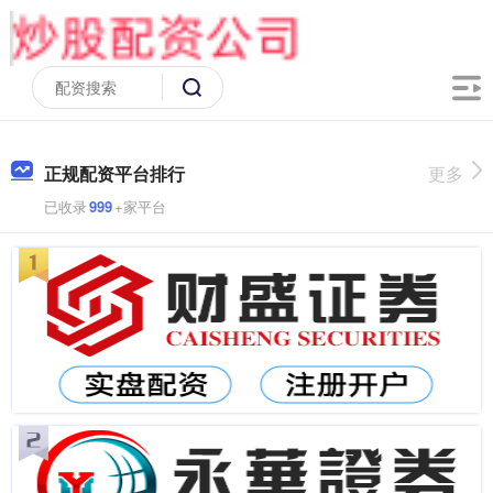
正规配资平台排行
更多
已收录
999
+家平台