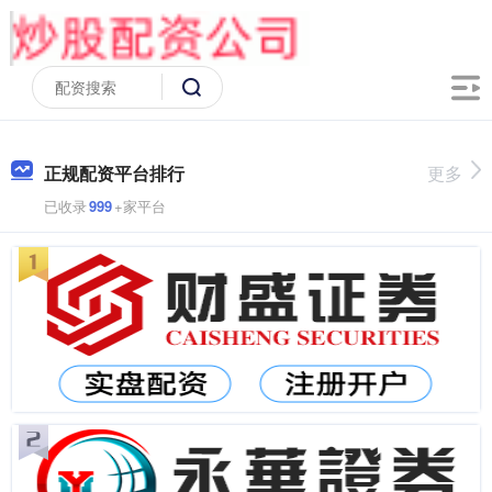
正规配资平台排行
更多
已收录
999
+家平台