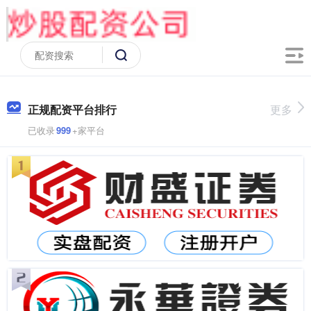
正规配资平台排行
更多
已收录
999
+家平台