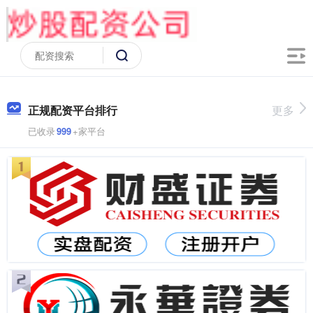
正规配资平台排行
更多
已收录
999
+家平台