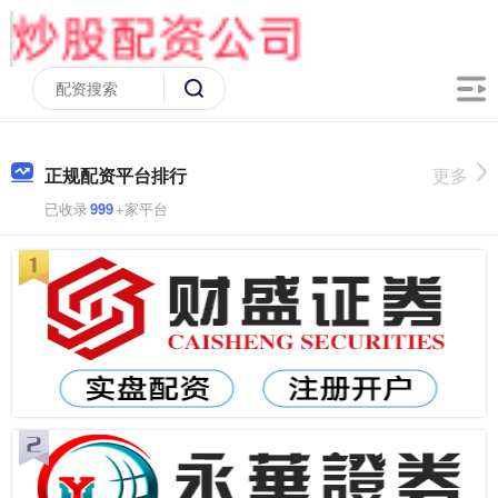
正规配资平台排行
更多
已收录
999
+家平台