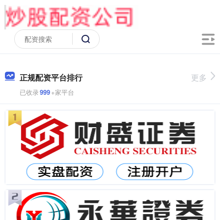
正规配资平台排行
更多
已收录
999
+家平台