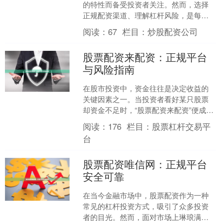
的特性而备受投资者关注。然而，选择
正规配资渠道、理解杠杆风险，是每一
位投资者必须掌握的基本功。本文将为
阅读：
67
栏目：
炒股配资公司
您梳理股票杠杆平台的正规....
股票配资来配资：正规平台
与风险指南
在股市投资中，资金往往是决定收益的
关键因素之一。当投资者看好某只股票
却资金不足时，“股票配资来配资”便成为
一种常见的杠杆工具。然而，配资市场
阅读：
176
栏目：
股票杠杆交易平
鱼龙混杂，如何选择正....
台
股票配资唯信网：正规平台
安全可靠
在当今金融市场中，股票配资作为一种
常见的杠杆投资方式，吸引了众多投资
者的目光。然而，面对市场上琳琅满目