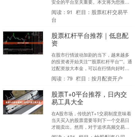
安全的平台至关重要。本文将为您推荐
几款经过市场验证的股票加杠杆APP，
阅读：
91
栏目：
股票杠杆交易平
帮助您在控制风险的前提....
台
股票杠杆平台推荐｜低息配
资
在股市行情波动加剧的当下，越来越多
的投资者开始关注**股票杠杆平台**。通
过配资放大本金，可以在行情向好时获
得更高收益。但面对市场上众多的配资
阅读：
79
栏目：
按月配资开户
平台，如何选择**....
股票T+0平台推荐，日内交
易工具大全
在A股市场，传统的T+1交易制度意味着
当天买入的股票需要等到下一个交易日
才能卖出。然而，对于追求高频交易和
短线操作的投资者来说，“T+0”交易模式