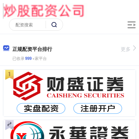
正规配资平台排行
更多
已收录
999
+家平台