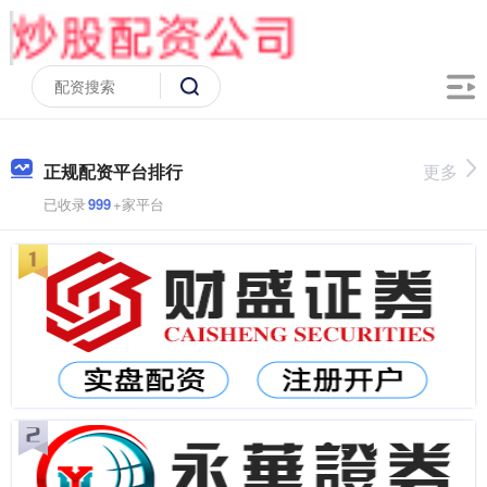
正规配资平台排行
更多
已收录
999
+家平台