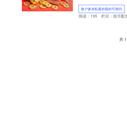
散户参加私募炒股的可靠吗
阅读：
195
栏目：
按月配
共 