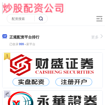
正规配资平台排行
更多
已收录
999
+家平台